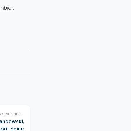
mbier.
ode suivant →
Landowski,
prit Seine