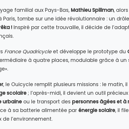
oyage familial aux Pays-Bas,
Mathieu Spillman
, alor
 Paris, tombe sur une idée révolutionnaire : un drôl
rêka !
Inspiré par cette trouvaille, il décide de l’adap
nçais.
rs
France Quadricycle
et développe le prototype du
termédiaire à quatre places, modulable grâce à un
ge».
er
, le Ouicycle remplit plusieurs missions : le matin, i
e scolaire
; l’après-midi, il devient un outil précieu
e urbaine
ou le transport des
personnes âgées et à 
âce à sa batterie alimentée par
énergie solaire
, il fi
 de l’environnement.