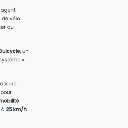
s agent
e de vélo
ter au
Ouicycle
, un
 système «
l assure
x pour
mobilité
le à
25 km/h
,