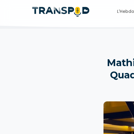
L'Hebd
Mathi
Quad