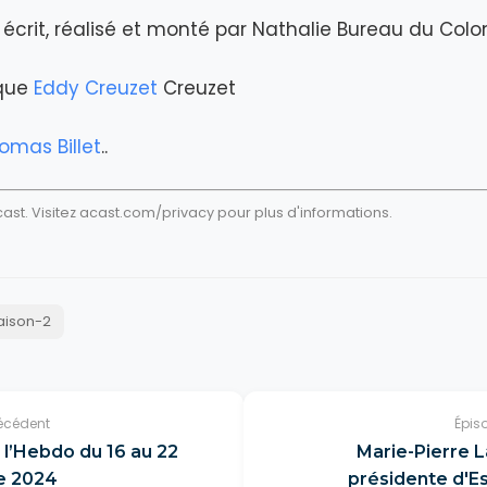
écrit, réalisé et monté par Nathalie Bureau du Colo
ique
Eddy Creuzet
Creuzet
omas Billet
..
st. Visitez
acast.com/privacy
pour plus d'informations.
aison-2
écédent
Épis
l’Hebdo du 16 au 22
Marie-Pierre 
e 2024
présidente d'Es