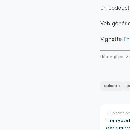
Un podcast 
Voix génér
Vignette
Th
Hébergé par Aca
episode
s
← Épisode pr
TranSpod 
décembr