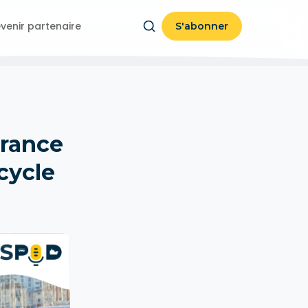
venir partenaire
S'abonner
France
cycle