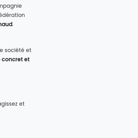
ompagnie
Fédération
chaud
.
e société et
 concret et
agissez et