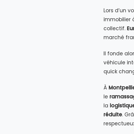
Lors d’un v
immobilier à
collectif.
Eu
marché fra
Il fonde alo
véhicule in
quick chan
À
Montpelli
le
ramassag
la
logistiqu
réduite
. Gr
respectueux