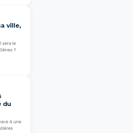
 ville,
 sera le
 Gênes ?
s
é du
 face à une
utières