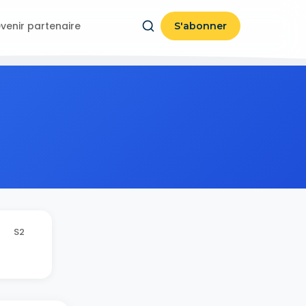
venir partenaire
S'abonner
S2