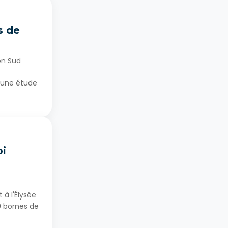
s de
on Sud
d'une étude
oi
 à l'Élysée
00 bornes de