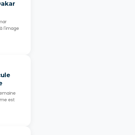
Dakar
mar
 à l'image
cule
e
 semaine
ome est