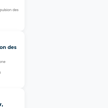
mpulsion des
ion des
zone
s
r,