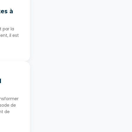
tes à
 par la
nt, il est
d
ransformer
isode de
nt de