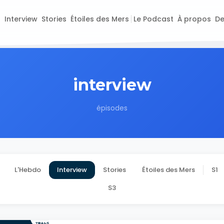
o
Interview
Stories
Étoiles des Mers
Le Podcast
À propos
De
interview
épisodes
L'Hebdo
Interview
Stories
Étoiles des Mers
S1
S3