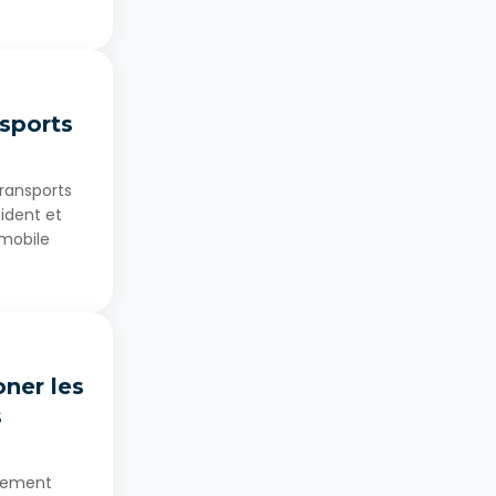
nsports
Transports
sident et
mobile
ner les
s
èrement