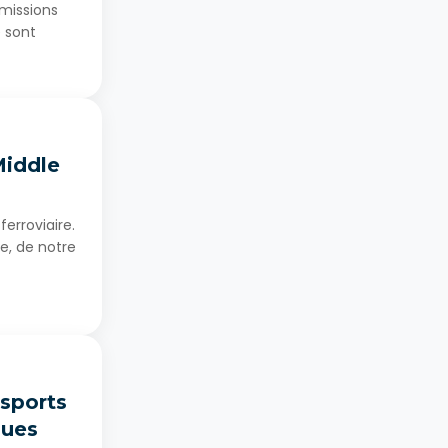
émissions
e sont
Middle
ferroviaire.
e, de notre
nsports
ques