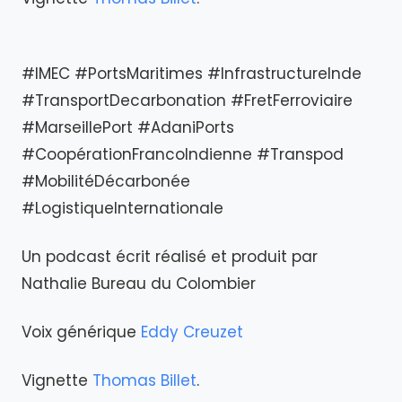
#IMEC #PortsMaritimes #InfrastructureInde
#TransportDecarbonation #FretFerroviaire
#MarseillePort #AdaniPorts
#CoopérationFrancoIndienne #Transpod
#MobilitéDécarbonée
#LogistiqueInternationale
Un podcast écrit réalisé et produit par
Nathalie Bureau du Colombier
Voix générique
Eddy Creuzet
Vignette
Thomas Billet
.