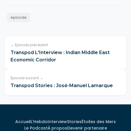
episode
← Épisode précédent
Transpod L'Interview : Indian Middle East
Economic Corridor
Épisode suivant →
Transpod Stories : José-Manuel Lamarque
Accueil
L'Hebdo
Interview
Stories
Étoiles des Mers
Le Podcast
À propos
Devenir partenaire