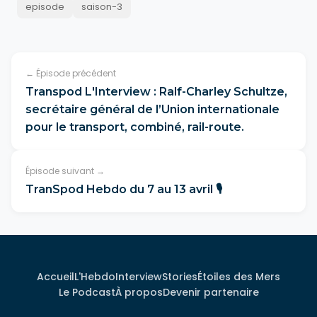
episode
saison-3
← Épisode précédent
Transpod L'Interview : Ralf-Charley Schultze,
secrétaire général de l’Union internationale
pour le transport, combiné, rail-route.
Épisode suivant →
TranSpod Hebdo du 7 au 13 avril 🎙️
Accueil
L'Hebdo
Interview
Stories
Étoiles des Mers
Le Podcast
À propos
Devenir partenaire