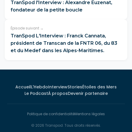
TranSpod l'Interview : Alexandre Euzenat,
fondateur de la petite boucle
Épisode suivant →
TranSpod L'Interview : Franck Cannata,
président de Transcan de la FNTR 06, du 83
et du Medef dans les Alpes-Maritimes.
Accueil
L'Hebdo
Interview
Stories
Étoiles des Mers
Le Podcast
À propos
Devenir partenaire
Politique de confidentialité
Mentions légales
© 2026 Transpod. Tous droits réservés.