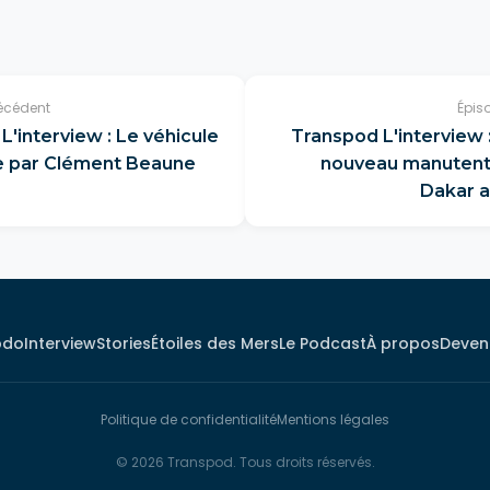
écédent
Épis
L'interview : Le véhicule
Transpod L'interview 
 par Clément Beaune
nouveau manutenti
Dakar a
bdo
Interview
Stories
Étoiles des Mers
Le Podcast
À propos
Deveni
Politique de confidentialité
Mentions légales
© 2026 Transpod. Tous droits réservés.