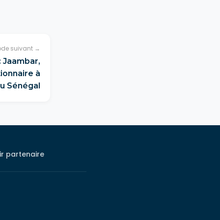
ode suivant →
: Jaambar,
onnaire à
u Sénégal
r partenaire