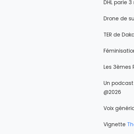
DHL parie 3 
Drone de su
TER de Daka
Féminisation
Les 3èmes R
Un podcast 
@2026
Voix génér
Vignette
Th