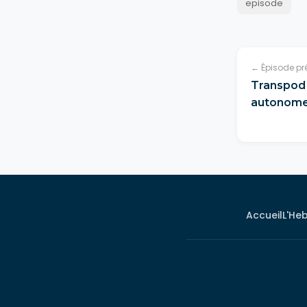
episode
← Épisode pr
Transpod 
autonome
Accueil
L'He