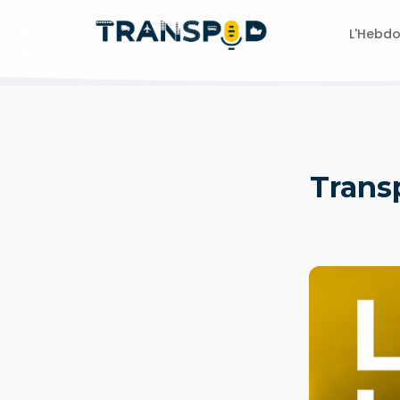
L'Hebd
Transp