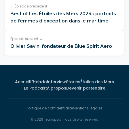
← Épisode précédent
Best of Les Étoiles des Mers 2024 : portraits
de femmes d’exception dans le maritime
Épisode suivant →
Olivier Savin, fondateur de Blue Spirit Aero
Accueil
L'Hebdo
Interview
Stories
Étoiles des Mers
Le Podcast
À propos
Devenir partenaire
Politique de confidentialité
Mentions légales
© 2026 Transpod. Tous droits réservés.