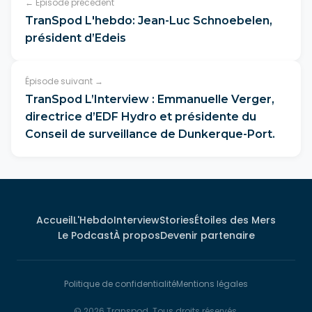
← Épisode précédent
TranSpod L'hebdo: Jean-Luc Schnoebelen,
président d’Edeis
Épisode suivant →
TranSpod L’Interview : Emmanuelle Verger,
directrice d’EDF Hydro et présidente du
Conseil de surveillance de Dunkerque-Port.
Accueil
L'Hebdo
Interview
Stories
Étoiles des Mers
Le Podcast
À propos
Devenir partenaire
Politique de confidentialité
Mentions légales
© 2026 Transpod. Tous droits réservés.