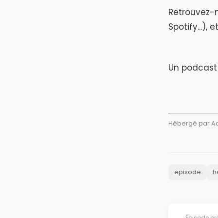
Retrouvez-n
Spotify...),
Un podcast 
Hébergé par Aca
episode
h
← Épisode pr