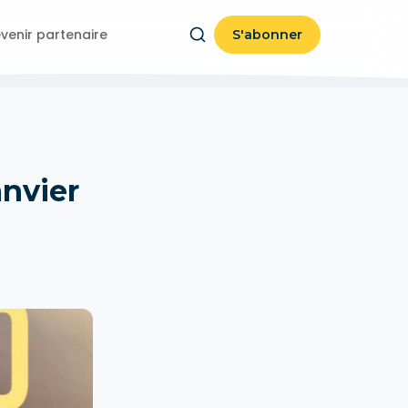
venir partenaire
S'abonner
anvier