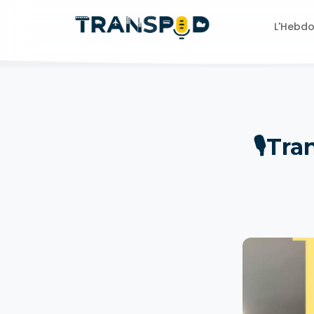
L'Hebd
🎙Tra