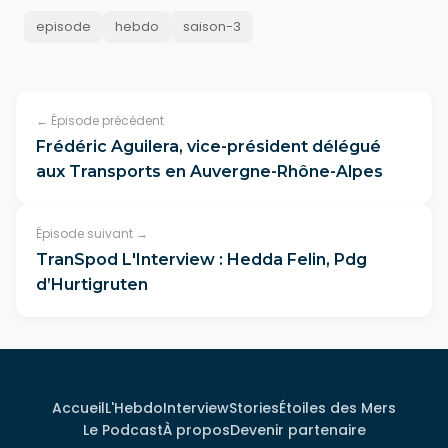
episode
hebdo
saison-3
← Épisode précédent
Frédéric Aguilera, vice-président délégué
aux Transports en Auvergne-Rhône-Alpes
Épisode suivant →
TranSpod L'Interview : Hedda Felin, Pdg
d’Hurtigruten
Accueil
L'Hebdo
Interview
Stories
Étoiles des Mers
Le Podcast
À propos
Devenir partenaire