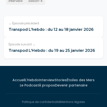
interview
saison-4
← Épisode précédent
Transpod L’hebdo : du 12 au 18 janvier 2026
Épisode suivant →
Transpod L’Hebdo : du 19 au 25 janvier 2026
Accueil
L'Hebdo
Interview
Stories
Étoiles des Mers
Le Podcast
À propos
Devenir partenaire
Politique de confidentialité
Mentions légales