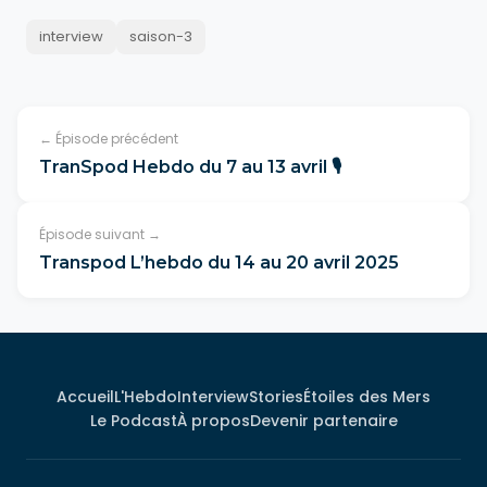
interview
saison-3
← Épisode précédent
TranSpod Hebdo du 7 au 13 avril 🎙️
Épisode suivant →
Transpod L’hebdo du 14 au 20 avril 2025
Accueil
L'Hebdo
Interview
Stories
Étoiles des Mers
Le Podcast
À propos
Devenir partenaire