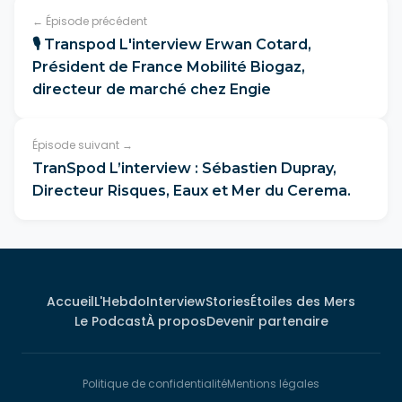
← Épisode précédent
🎙️ Transpod L'interview Erwan Cotard,
Président de France Mobilité Biogaz,
directeur de marché chez Engie
Épisode suivant →
TranSpod L’interview : Sébastien Dupray,
Directeur Risques, Eaux et Mer du Cerema.
Accueil
L'Hebdo
Interview
Stories
Étoiles des Mers
Le Podcast
À propos
Devenir partenaire
Politique de confidentialité
Mentions légales