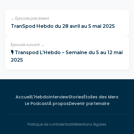
← Épisode précédent
TranSpod Hebdo du 28 avril au 5 mai 2025
Épisode suivant →
🎙️ Transpod L’Hebdo – Semaine du 5 au 12 mai
2025
Accueil
L'Hebdo
Interview
Stories
Étoiles des Mers
Le Podcast
À propos
Devenir partenaire
Politique de confidentialité
Mentions légales