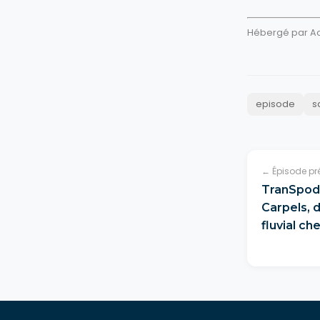
Hébergé par Aca
episode
s
← Épisode pr
TranSpod 
Carpels, d
fluvial ch