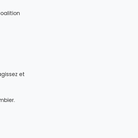
oalition
agissez et
mbier.