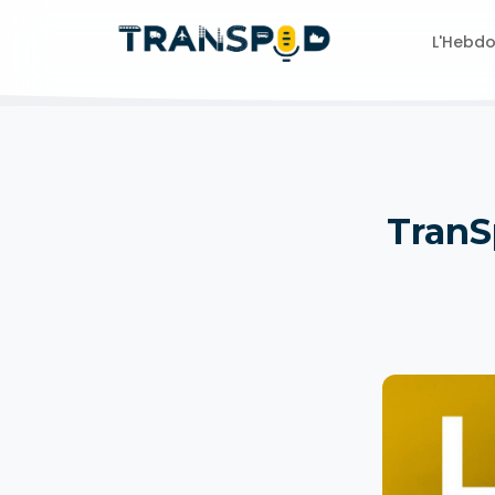
L'Hebd
TranS