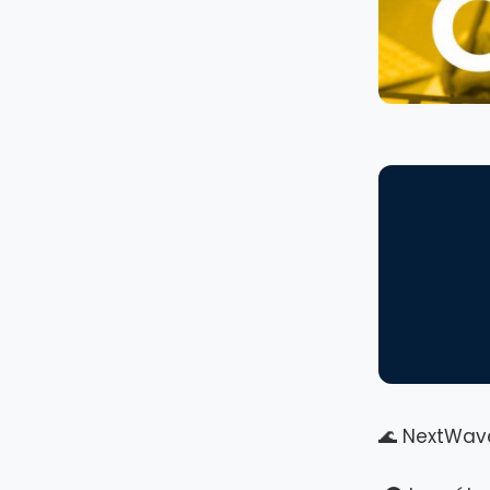
🌊 NextWave