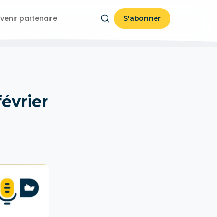
venir partenaire
S'abonner
évrier