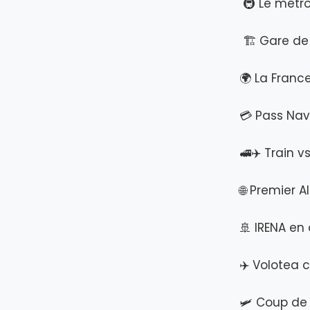
🚇 Le métro
🏗️ Gare de
🌍 La Franc
💳 Pass Na
🚅✈️ Train vs
🌐 Premier A
🚢 IRENA en 
✈️ Volotea 
🛩️ Coup de