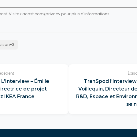
st. Visitez
acast.com/privacy
pour plus d'informations.
aison-3
écédent
Épis
L’Interview – Émilie
TranSpod l'Interview 
irectrice de projet
Voillequin, Directeur d
ez IKEA France
R&D, Espace et Enviro
sein