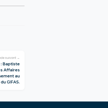
ode suivant →
: Baptiste
es Affaires
nnement au
 du GIFAS.