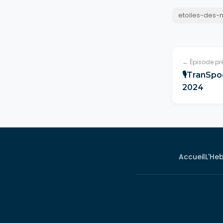
etoiles-des-
← Épisode pr
🎙TranSpo
2024
Accueil
L'He