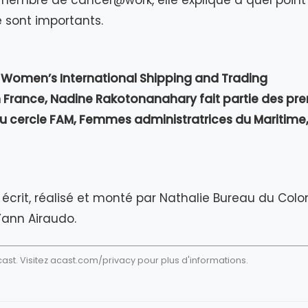
embre de cancer@work, elle explique à quel point 
de sont importants.
Women’s International Shipping and Trading
 France, Nadine Rakotonanahary fait partie des pr
cercle FAM, Femmes administratrices du Maritime,
écrit, réalisé et monté par Nathalie Bureau du Colom
Yann Airaudo.
st. Visitez
acast.com/privacy
pour plus d'informations.