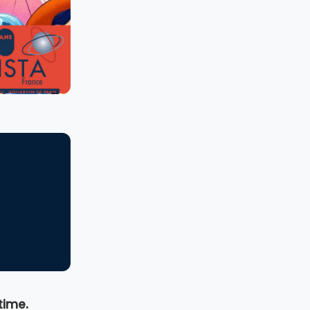
itime.