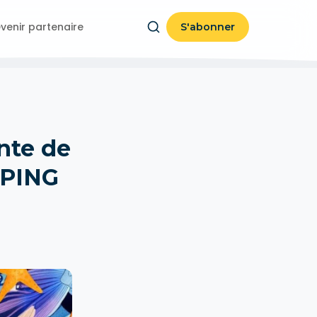
venir partenaire
S'abonner
nte de
PPING