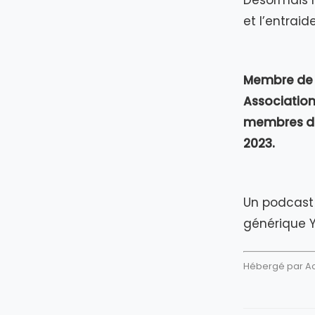
Désormais m
et l’entrai
Membre de 
Association
membres du 
2023.
Un podcast 
générique 
Hébergé par Aca