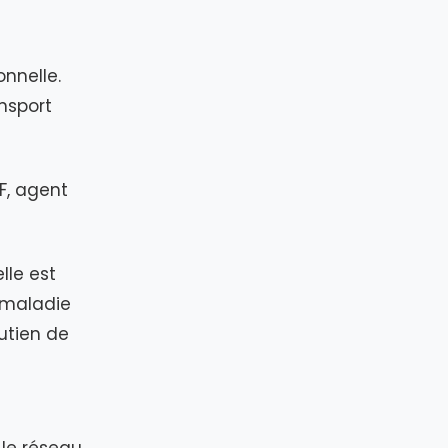
nnelle.
ansport
dF, agent
lle est
 maladie
outien de