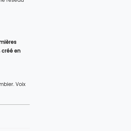
le réseau
emières
 créé en
bier. Voix