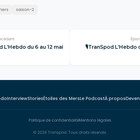
mers
saison-2
écédent
Épis
d L’Hebdo du 6 au 12 mai
🎙TranSpod L’Hebdo d
bdo
Interview
Stories
Étoiles des Mers
Le Podcast
À propos
Deveni
Politique de confidentialité
Mentions légales
© 2026 Transpod. Tous droits réservés.