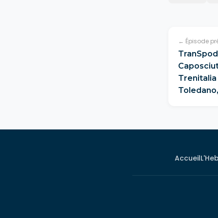
← Épisode pr
TranSpod 
Caposciut
Trenitalia
Toledano,
Accueil
L'He