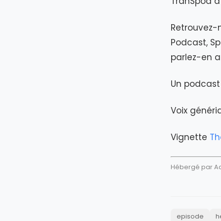
TranSpod à 
Retrouvez-n
Podcast, Spo
parlez-en 
Un podcast 
Voix génér
Vignette
Th
Hébergé par Aca
episode
h