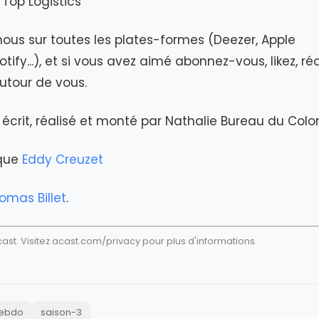
Top Logistics
ous sur toutes les plates-formes (Deezer, Apple
tify...), et si vous avez aimé abonnez-vous, likez, ré
autour de vous.
écrit, réalisé et monté par Nathalie Bureau du Colo
ique
Eddy Creuzet
omas Billet
.
st. Visitez
acast.com/privacy
pour plus d'informations.
ebdo
saison-3