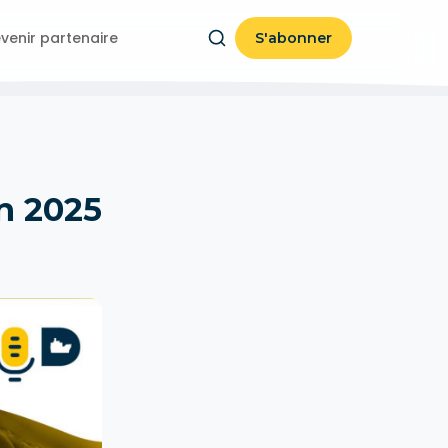
venir partenaire
S'abonner
n 2025