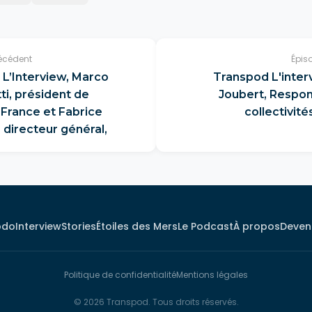
écédent
Épis
L’Interview, Marco
Transpod L'interv
ti, président de
Joubert, Respo
 France et Fabrice
collectivit
 directeur général,
bdo
Interview
Stories
Étoiles des Mers
Le Podcast
À propos
Deveni
Politique de confidentialité
Mentions légales
© 2026 Transpod. Tous droits réservés.