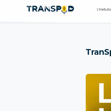
L'Hebd
TranS