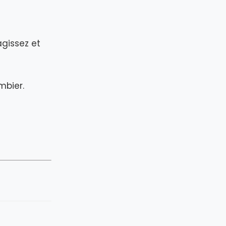
agissez et
mbier.