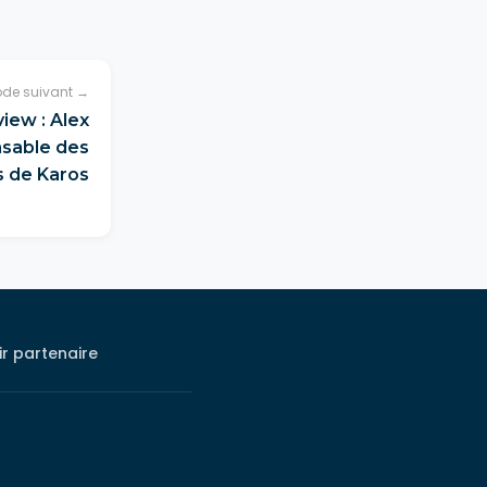
ode suivant →
iew : Alex
nsable des
és de Karos
r partenaire