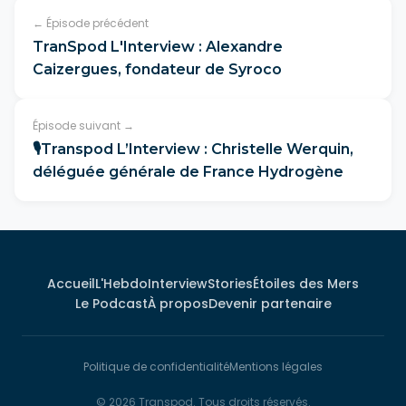
← Épisode précédent
TranSpod L'Interview : Alexandre
Caizergues, fondateur de Syroco
Épisode suivant →
🎙Transpod L’Interview : Christelle Werquin,
déléguée générale de France Hydrogène
Accueil
L'Hebdo
Interview
Stories
Étoiles des Mers
Le Podcast
À propos
Devenir partenaire
Politique de confidentialité
Mentions légales
© 2026 Transpod. Tous droits réservés.