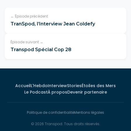
← Épisode précédent
TranSpod, l’Interview Jean Coldefy
Épisode suivant →
Transpod Spécial Cop 28
Accueil
L'Hebdo
Interview
Stories
Étoiles des Mers
Le Podcast
À propos
Devenir partenaire
Politique de confidentialité
Mentions légales
© 2026 Transpod. Tous droits réservés.