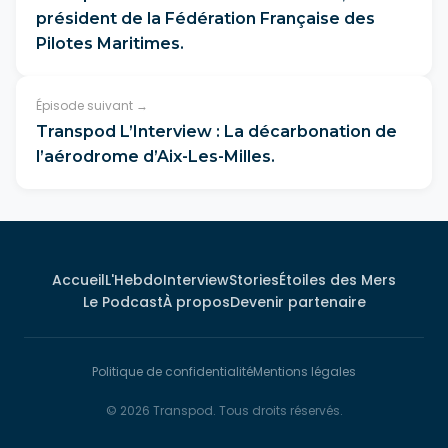
président de la Fédération Française des
Pilotes Maritimes.
Épisode suivant →
Transpod L’Interview : La décarbonation de
l’aérodrome d’Aix-Les-Milles.
Accueil
L'Hebdo
Interview
Stories
Étoiles des Mers
Le Podcast
À propos
Devenir partenaire
Politique de confidentialité
Mentions légales
© 2026 Transpod. Tous droits réservés.