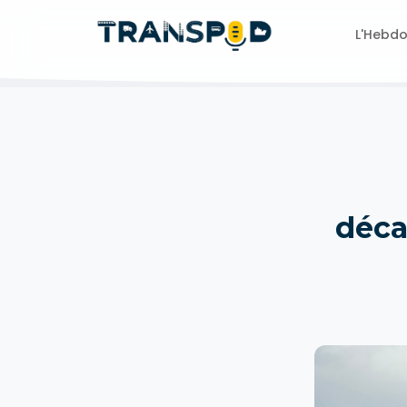
L'Hebd
déca