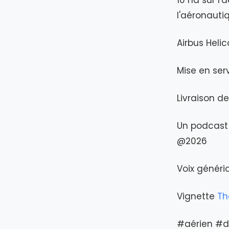
10 ha sur l'
l'aéronauti
Airbus Heli
Mise en ser
Livraison d
Un podcast 
@2026
Voix génér
Vignette
Th
#aérien #d