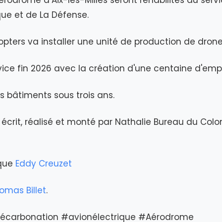
aérodrome d’Aix-les-Milles seront réhabilités au serv
que et de La Défense.
copters va installer une unité de production de drone
vice fin 2026 avec la création d'une centaine d'empl
es bâtiments sous trois ans.
écrit, réalisé et monté par Nathalie Bureau du Col
ique
Eddy Creuzet
omas Billet
.
écarbonation #avionélectrique #Aérodrome