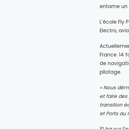
entame un 
L’école Fly 
Electro, avi
Actuellemen
France. 14 f
de navigat
pilotage.
« Nous démo
et faire des
transition é
et Ports au