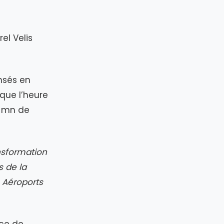
el Velis
nsés en
ique l’heure
5 mn de
nsformation
s de la
s Aéroports