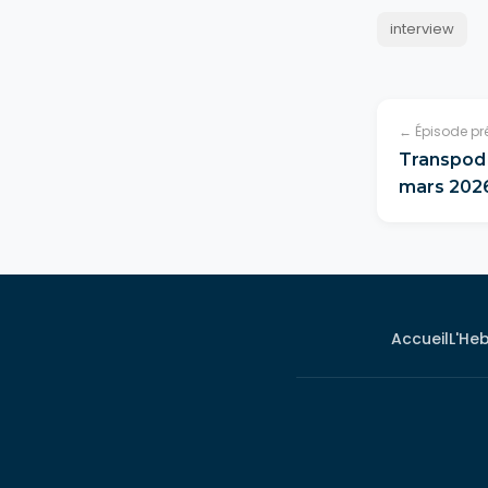
interview
← Épisode pr
Transpod 
mars 202
Accueil
L'He