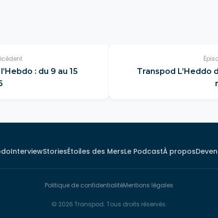
écédent
Épis
l’Hebdo : du 9 au 15
Transpod L’Heddo d
6
bdo
Interview
Stories
Étoiles des Mers
Le Podcast
À propos
Deveni
Politique de confidentialité
Mentions légales
© 2026 Transpod. Tous droits réservés.