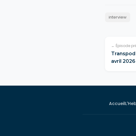
interview
← Épisode pr
Transpod 
avril 2026
Accueil
L'He