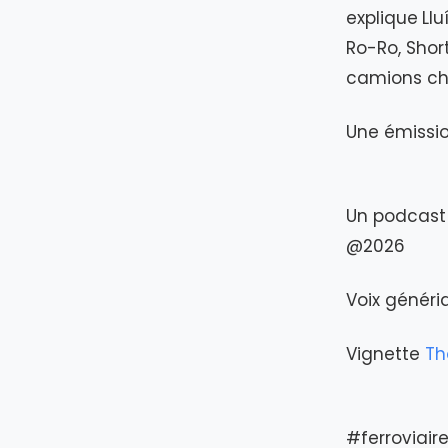
explique
Ll
Ro-Ro, Shor
camions cha
Une émissio
Un podcast 
@2026
Voix génér
Vignette
Th
#ferroviai