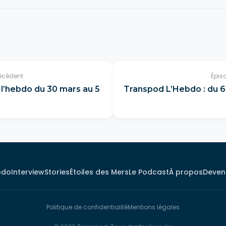
écédent
Épis
l’hebdo du 30 mars au 5
Transpod L’Hebdo : du 6 
bdo
Interview
Stories
Étoiles des Mers
Le Podcast
À propos
Deveni
Politique de confidentialité
Mentions légales