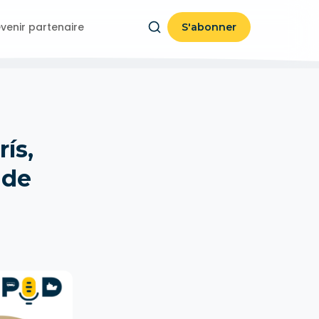
venir partenaire
S'abonner
ís,
 de