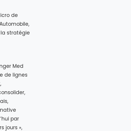
icro de
 Automobile,
la stratégie
anger Med
e de lignes
,
onsolider,
ais,
rnative
’hui par
s jours »,