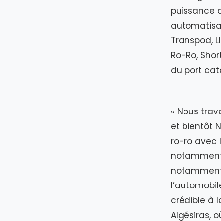
puissance d
automatisa
Transpod, L
Ro-Ro, Shor
du port cat
« Nous trav
et bientôt 
ro-ro avec l
notamment a
notamment p
l’automobile
crédible à l
Algésiras, o