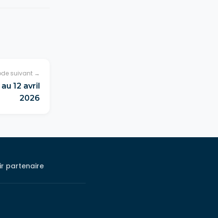
ode suivant →
au 12 avril
2026
r partenaire