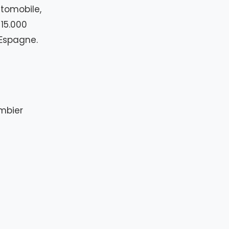
utomobile,
 15.000
’Espagne.
ombier