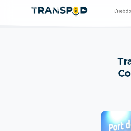
L'Hebd
Tr
Co